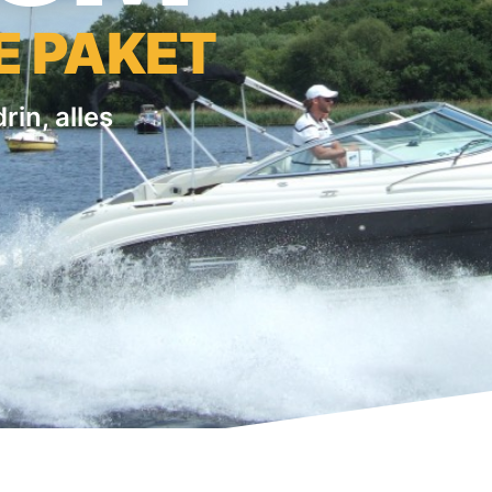
E PAKET
rin, alles
FÜR SCHÜLER