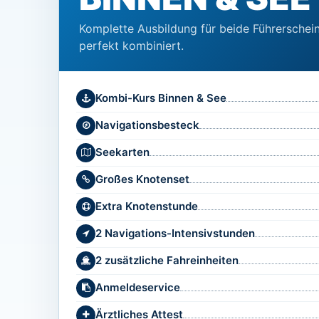
Komplette Ausbildung für beide Führerschein
perfekt kombiniert.
Kombi-Kurs Binnen & See
Navigationsbesteck
Seekarten
Großes Knotenset
Extra Knotenstunde
2 Navigations-Intensivstunden
2 zusätzliche Fahreinheiten
Anmeldeservice
Ärztliches Attest