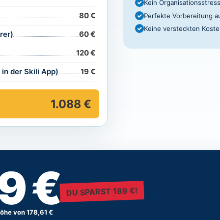
Kein Organisationsstres
80 €
Perfekte Vorbereitung au
Keine versteckten Kost
rer)
60 €
120 €
n der Skili App)
19 €
1.088 €
9 €
DU SPARST 189 €!
Höhe von 178,61 €