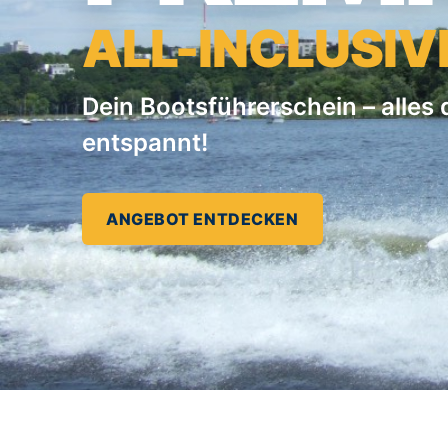
ALL-INCLUSIV
Dein Bootsführerschein – alles d
entspannt!
ANGEBOT ENTDECKEN