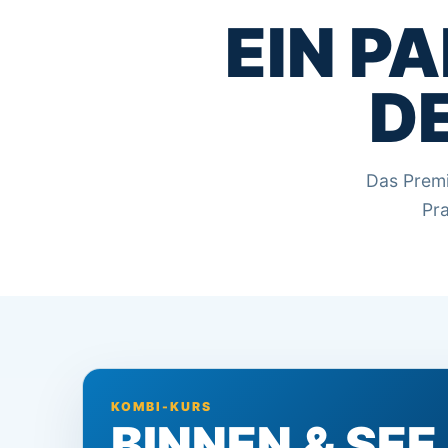
EIN P
D
Das Premi
Pra
KOMBI-KURS
BINNEN & SEE