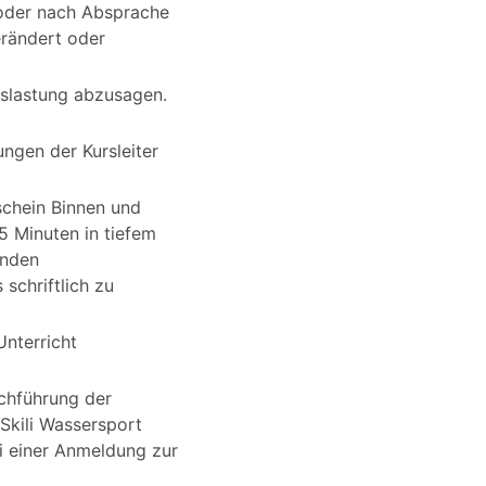
 oder nach Absprache
erändert oder
uslastung abzusagen.
ngen der Kursleiter
schein Binnen und
5 Minuten in tiefem
lnden
schriftlich zu
Unterricht
chführung der
Skili Wassersport
i einer Anmeldung zur
s