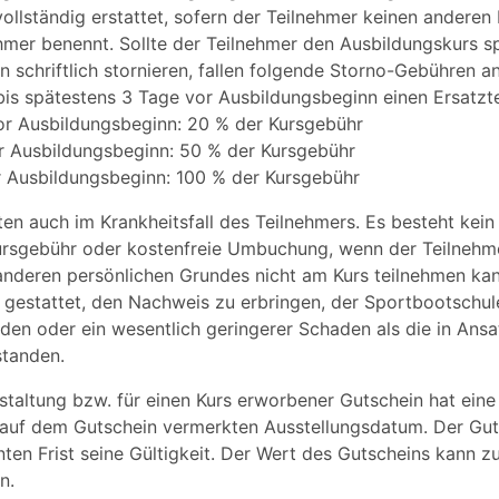
ollständig erstattet, sofern der Teilnehmer keinen anderen
hmer benennt. Sollte der Teilnehmer den Ausbildungskurs sp
 schriftlich stornieren, fallen folgende Storno-Gebühren an
bis spätestens 3 Tage vor Ausbildungsbeginn einen Ersatztei
vor Ausbildungsbeginn: 20 % der Kursgebühr
or Ausbildungsbeginn: 50 % der Kursgebühr
or Ausbildungsbeginn: 100 % der Kursgebühr
en auch im Krankheitsfall des Teilnehmers. Es besteht kei
ursgebühr oder kostenfreie Umbuchung, wenn der Teilnehme
 anderen persönlichen Grundes nicht am Kurs teilnehmen ka
h gestattet, den Nachweis zu erbringen, der Sportbootschule 
den oder ein wesentlich geringerer Schaden als die in Ans
standen.
nstaltung bzw. für einen Kurs erworbener Gutschein hat eine
uf dem Gutschein vermerkten Ausstellungsdatum. Der Guts
ten Frist seine Gültigkeit. Der Wert des Gutscheins kann zu
n.