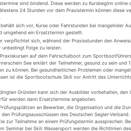
istermine sind bindend. Diese werden zu Kursbeginn online
spätestens 24 Stunden vor dem Praxistermin können diese v
.
 behält sich vor, Kurse oder Fahrstunden bei mangelnder A
rd umgehend ein Ersatztermin gestellt.
r verpflichtet sich, während der Praxisstunden den Anweisu
r unbedingt Folge zu leisten.
 Praxiskursen auf dem Fahrschulboot zum Sportbootführer
erschein See erklärt der Teilnehmer, gesund zu sein und 1
 zu können. Bei gesundheitlichen Problemen oder mange
n ist die Sportbootschule Skili vor Antritt des Unterrichts 
dingten Gründen kann sich der Ausbilder vorbehalten, den 
rfür werden dann Ersatztermine angeboten.
Prüfungsplätzen an Bewerber, die Organisation und die Dur
t den Prüfungsausschüssen des Deutschen Segler-Verband. 
tie zur Teilnahme an einem Prüfungstermin aussprechen. Be
m Seminar bei Skili Wassersport werden die Richtlinien de