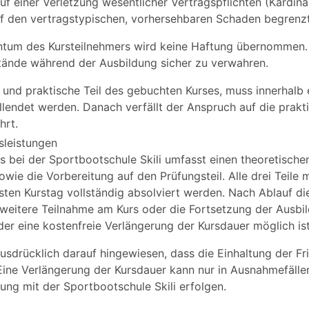
uf einer Verletzung wesentlicher Vertragspflichten (Kardinal
auf den vertragstypischen, vorhersehbaren Schaden begrenzt
entum des Kursteilnehmers wird keine Haftung übernommen.
ände während der Ausbildung sicher zu verwahren.
 und praktische Teil des gebuchten Kurses, muss innerhalb
llendet werden. Danach verfällt der Anspruch auf die prak
hrt.
rsleistungen
s bei der Sportbootschule Skili umfasst einen theoretischen
sowie die Vorbereitung auf den Prüfungsteil. Alle drei Teile
ten Kurstag vollständig absolviert werden. Nach Ablauf dies
 weitere Teilnahme am Kurs oder die Fortsetzung der Ausbi
er eine kostenfreie Verlängerung der Kursdauer möglich ist
usdrücklich darauf hingewiesen, dass die Einhaltung der Fris
Eine Verlängerung der Kursdauer kann nur in Ausnahmefäll
rung mit der Sportbootschule Skili erfolgen.