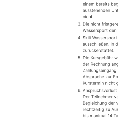
einem bereits be
ausstehenden Unt
nicht.
Die nicht fristge
Wassersport den 
Skili Wasserspor
ausschließen. In 
zurückerstattet.
Die Kursgebühr wi
der Rechnung ang
Zahlungseingang n
Absprache zur En
Kurstermin nicht 
Anspruchsverlust
Der Teilnehmer ve
Begleichung der v
rechtzeitig zu Au
bis maximal 14 Ta