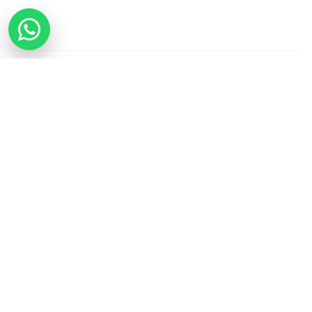
Datenschutz
AGB
Impressum
Wegbeschreibung / Anfahrt
© 2026 Skili Wassersport Berlin - Seit 2006 die