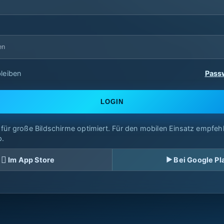
leiben
Pass
LOGIN
 für große Bildschirme optimiert. Für den mobilen Einsatz empfehle
p.

Im App Store
Bei Google Pl
▶