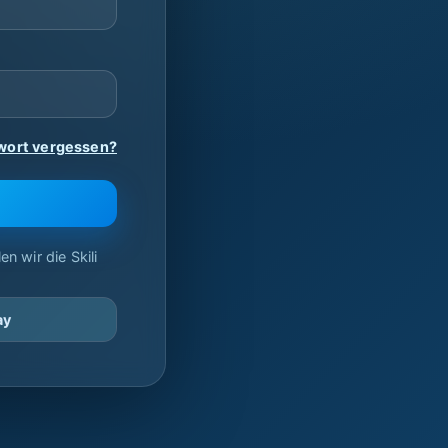
wort vergessen?
n wir die Skili
ay