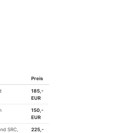
Preis
d
185,-
EUR
n
150,-
EUR
und SRC,
225,-