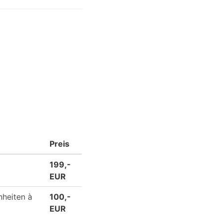
Preis
199,-
EUR
nheiten à
100,-
EUR