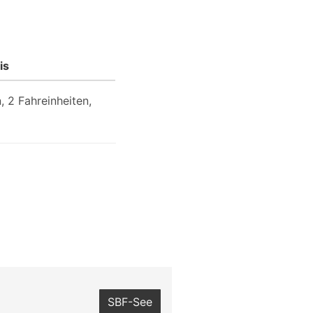
is
 2 Fahreinheiten,
SBF-See